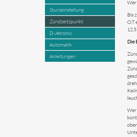
Wer 
Sturzeinstellung
Bis 
Zündzeitzpunkt
O.T 
12,5 
D-Jetronic
Die 
Automatik
Zünd
Anleitungen
gewü
Zünd
gesc
dreh
Keil
leuc
Wer 
kont
oben
Unte