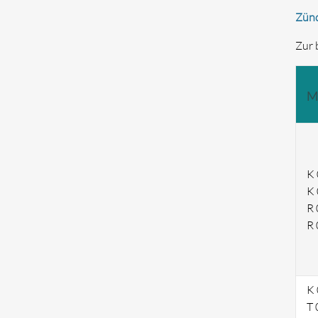
Zünd
Zur 
M
K 
K 
R 
R 
K 
T 