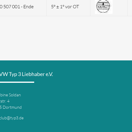
0 507 001 - Ende
5° ± 1° vor OT
VW Typ 3 Liebhaber e.V.
abine Soldan
str. 4
5 Dortmund
club@typ3.de