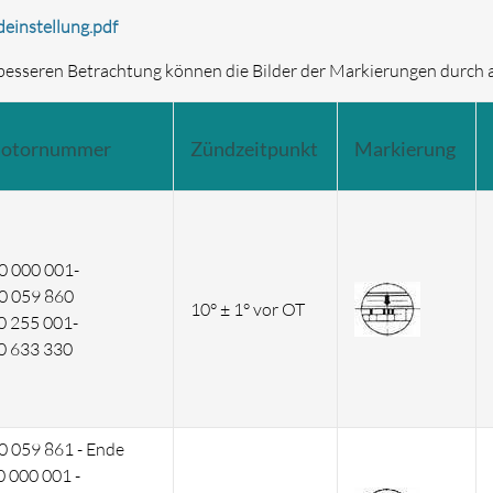
einstellung.pdf
besseren Betrachtung können die Bilder der Markierungen durch 
otornummer
Zündzeitpunkt
Markierung
0 000 001-
0 059 860
10° ± 1° vor OT
0 255 001-
0 633 330
0 059 861 - Ende
0 000 001 -