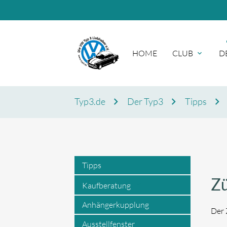
HOME
CLUB
D
Typ3.de
Der Typ3
Tipps
Suc
Tipps
Zü
Kaufberatung
Anhängerkupplung
Der 
Ausstellfenster