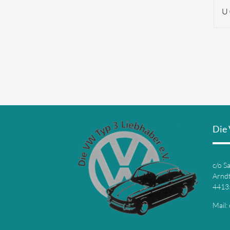
U 
Die 
c/o S
Arndt
4413
Mail: