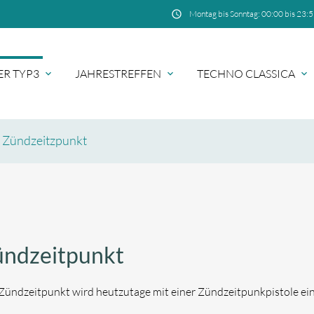
schedule
Montag bis Sonntag: 00:00 bis 23:
ER TYP3
JAHRESTREFFEN
TECHNO CLASSICA
Zündzeitzpunkt
hbegriffe
SUCH
ndzeitpunkt
Zündzeitpunkt wird heutzutage mit einer Zündzeitpunkpistole eing