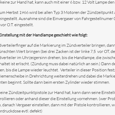
keine zur Hand hat, kann auch mit einer 6 bzw. 12 Volt Lampe den
zum Herbst 1966 wird bei allen Typ 3 Motoren der Zündzeitpunkt a
eingestellt. Ausnahme sind die Einvergaser von Fahrgestellnumer
vor O.T. eingestellt.
Einstellung mit der Handlampe geschieht wie folgt:
verteilerfinger auf die Markierung im Zündverteiler bringen, da
nschten Wert bringen (bei drei Zacken ist der linke 7,5 vor OT, d
verteiler im Uhrzeigersinn drehen, bis die Handlampe, die zwis
haltet ist erlischt. (Zündung muss dabei natürlich an sein.) Dann 
en, bis die Lampe wieder leuchtet. Verteiler in dieser Position fes
riemenscheibe in Drehrichtung weiterdrehen und dabei die Markie
hten beginnt. Sollte dann beim ersten Zylinder wieder stimmen.
eine Zündzeitpunktpistole zur Hand hat, kann dann seine Einstel
rollieren oder anhand dieser die Einstellung vornehmen. (wer Pro
, danach Vergaser einstellen, dann mit der Pistole kontrollieren, w
rdruckdose evtl. defekt)