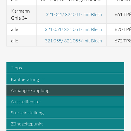
Karmann
321 041/ 321041/ mit Blech
661 TP
Ghia 34
alle
321 051/ 321 051/ mit Blech
670 TP
alle
321 055/ 321 055/ mit Blech
672 TP
Tipps
Kaufberatung
Anhängerkupplung
Ausstellfenster
Sturzeinstellung
Zündzeitzpunkt